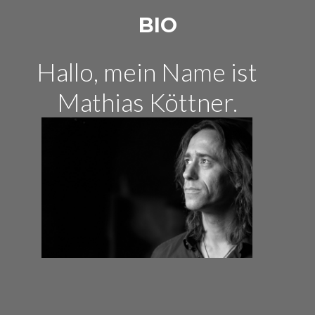
BIO
Hallo, mein Name ist
Mathias Köttner.